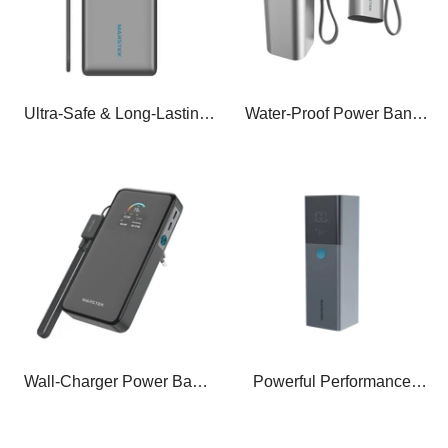
Ultra-Safe & Long-Lasting
Water-Proof Power Bank
LFP Power Bank
P326D & P327D
Wall-Charger Power Bank
Powerful Performance
P319D
Power Bank P288D