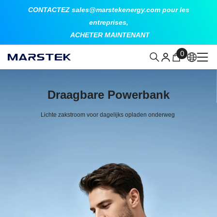
ALLER AU CONTENU
CONTACTEZ sales@marstekenergy.com pour les
entreprises,
ACHETER MAINTENANT
0
0
article
Draagbare Powerbank
Lichte zakstroom voor dagelijks opladen onderweg 