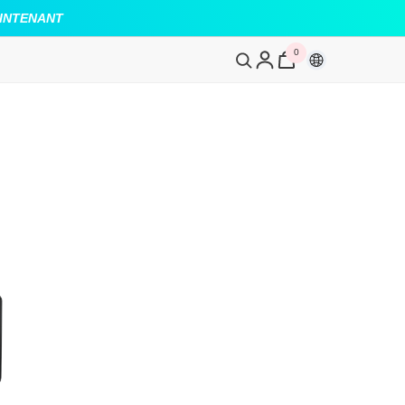
INTENANT
0
0
article