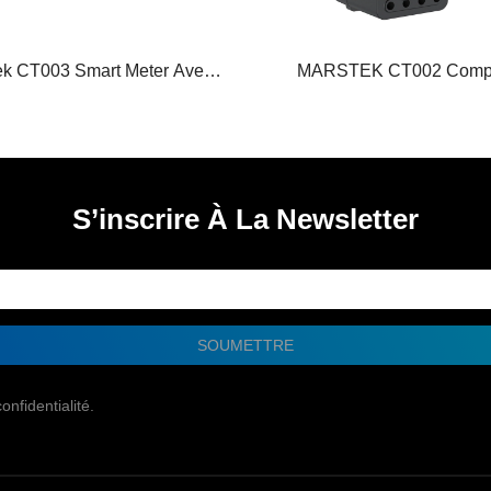
ek CT003 Smart Meter Avec
MARSTEK CT002 Comp
Connexion P1 & IR
Intelligent 3 Phases
S’inscrire À La Newsletter
SOUMETTRE
onfidentialité.