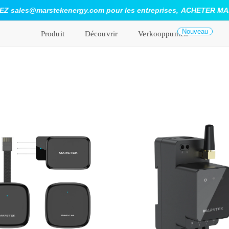
 sales@marstekenergy.com pour les entreprises,
ACHETER MA
Nouveau
Produit
Découvrir
Verkooppunten