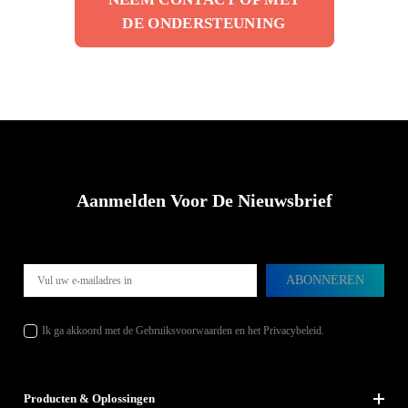
batterijen kan niet worden uitgebreid. Je kunt echter meerdere
laadvermogen is ook hier 2500 W.
DE ONDERSTEUNING
MARSTEK VENUS C / E op dezelfde fase installeren om de
back-up capaciteit op deze fase dienovereenkomstig te
verhogen.
Aanmelden Voor De Nieuwsbrief
ABONNEREN
Ik ga akkoord met de Gebruiksvoorwaarden en het Privacybeleid.
Producten & Oplossingen