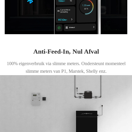
Anti-Feed-In, Nul Afval
100% eigenverbruik via slimme meters. Ondersteunt momenteel
slimme meters van P1, Marstek, Shelly enz.