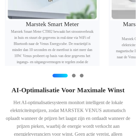
Marstek Smart Meter
Mars
Marstek Smart Meter CT002 bewaakt het stroomverbruik
in huis en stuurt de gegevens in real-time via WiFi of
Marstek C
Bluetooth naar de Venus Energycube. De reactietijd is
elektricit
minder dan 10 seconden en de meetfout is niet meer dan
magnetische I
10W. Venus probeert op basis van deze gegevens het
naar de Venu
ingangs- en uitgangsvermogen te regelen zodat de
energiemeter een 0 weergeeft.
AI-Optimalisatie Voor Maximale Winst
Het AI-optimalisatiesysteem monitort intelligent de lokale
elektriciteitsprijzen, zodat MARSTEK VENUS automatisch
oplaadt wanneer de prijzen het laagst zijn en ontlaadt wanneer de
prijzen pieken, waarbij de energie wordt verkocht aan
energieleveranciers voor winst. Geen actie vereist, alleen