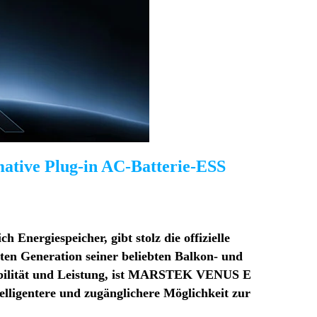
mative Plug-in AC-Batterie-ESS
nergiespeicher, gibt stolz die offizielle
en Generation seiner beliebten Balkon- und
xibilität und Leistung, ist MARSTEK VENUS E
telligentere und zugänglichere Möglichkeit zur