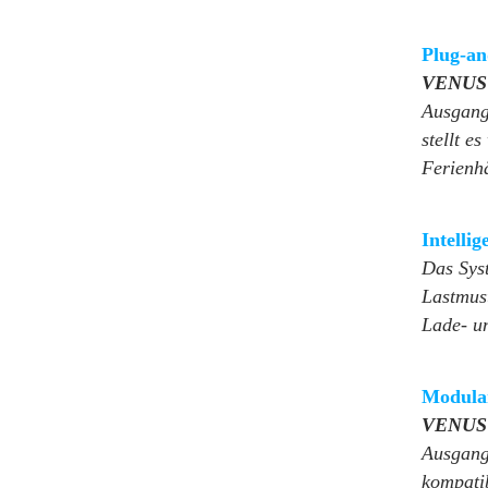
Plug-an
VENUS 
Ausgang
stellt e
Ferienh
Intelli
Das Syst
Lastmus
Lade- un
Modular
VENUS 
Ausgangs
kompati