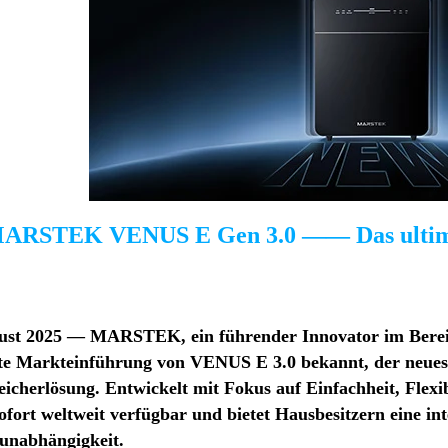
ARSTEK VENUS E Gen 3.0 ——
Das ulti
ust 2025 — MARSTEK, ein führender Innovator im Bereich E
te Markteinführung von VENUS E 3.0 bekannt, der neuest
icherlösung. Entwickelt mit Fokus auf Einfachheit, Fle
sofort weltweit verfügbar und bietet Hausbesitzern eine in
unabhängigkeit.