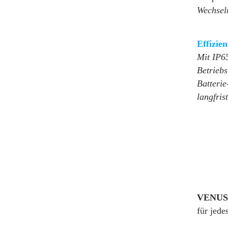
Wechsel
Effizie
Mit IP6
Betriebs
Batterie
langfris
VENUS 
für jed