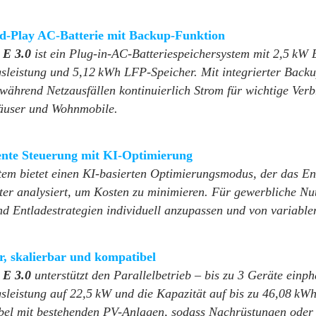
d-Play AC-Batterie mit Backup-Funktion
E 3.0
ist ein Plug-in-AC-Batteriespeichersystem mit 2,5 kW
sleistung und 5,12 kWh LFP-Speicher. Mit integrierter Bac
s während Netzausfällen kontinuierlich Strom für wichtige Ver
äuser und Wohnmobile.
gente Steuerung mit KI-Optimierung
em bietet einen KI-basierten Optimierungsmodus, der das Ene
ter analysiert, um Kosten zu minimieren. Für gewerbliche N
d Entladestrategien individuell anzupassen und von variablen 
, skalierbar und kompatibel
E 3.0
unterstützt den Parallelbetrieb – bis zu 3 Geräte einp
leistung auf 22,5 kW und die Kapazität auf bis zu 46,08 kWh 
bel mit bestehenden PV-Anlagen, sodass Nachrüstungen oder