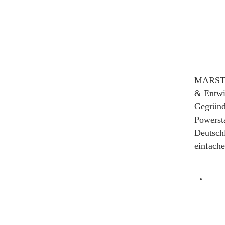
MARSTEK
& Entwi
Gegründe
Powerst
Deutschl
einfach