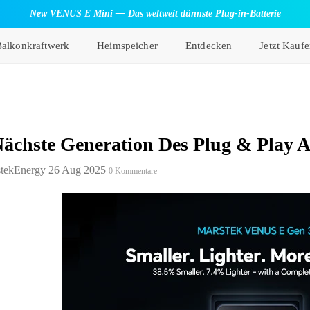
New VENUS E Mini — Das weltweit dünnste Plug-in-Batterie
Balkonkraftwerk
Heimspeicher
Entdecken
Jetzt Kauf
Nächste Generation Des Plug & Play A
tekEnergy
26 Aug 2025
0 Kommentare