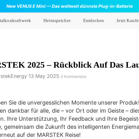
New VENUS E Mini — Das weltweit dünnste Plug-in-Batterie
Balkonkraftwerk
Heimspeicher
Entdecken
Jetzt Kauf
TEK 2025 – Rückblick Auf Das La
stekEnergy
13 May 2025
0 Kommentare
ben Sie die unvergesslichen Momente unserer Produkt
en dankbar für alle, die – vor Ort oder im Geiste – d
n. Ihre Unterstützung, Ihr Feedback und Ihre Begeist
, gemeinsam die Zukunft des intelligenten Energiema
erneut auf der MARSTEK Reise!