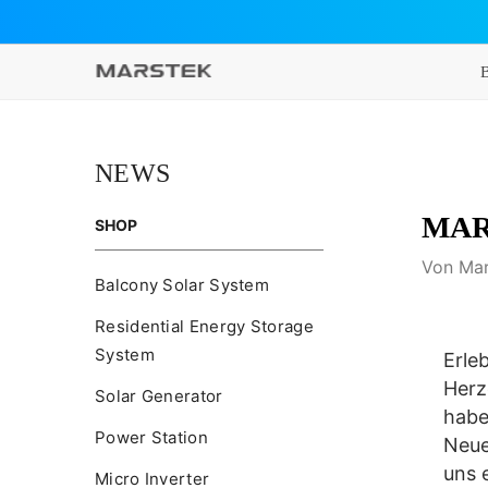
ZUM INHALT SPRINGEN
NEWS
MARS
SHOP
Von
Mar
Balcony Solar System
Residential Energy Storage
System
Erle
Herz
Solar Generator
habe
Power Station
Neue
uns 
Micro Inverter