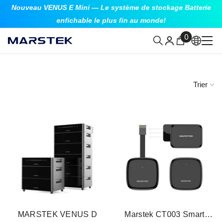
Nouveau VENUS E Mini — Le système de stockage Batterie
ALLER AU CONTENU
enfichable le plus fin au monde!
0
0
article
Trier
MARSTEK VENUS D
Marstek CT003 Smart