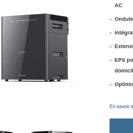
AC
Onduleu
Intégr
Extens
EPS po
domici
Optimis
En savoir 