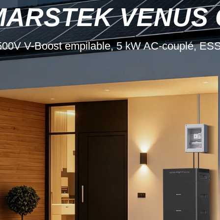
MARSTEK VENUS 
500V V-Boost empilable, 5 kW AC-couplé, ESS