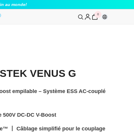
fin au monde!
0
0
article
STEK VENUS G
oost empilable – Système ESS AC-couplé
ie 500V DC-DC V-Boost
te™ 丨 Câblage simplifié pour le couplage